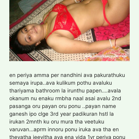
en periya amma per nandhini ava pakurathuku
semaya irupa..ava kulikum pothu avaluku
thariyama bathroom la irunthu papen….avala
okanum nu enaku rmbha naal asai avalu 2nd
pasanga oru payan oru ponu ..payan name
ganesh ipo clge 3rd year padikuran hstl la
irukan 2mnth ku oru mura tha veetuku
varuvan…aprm innoru ponu iruka ava tha en
thevatha jeevitha ava ena vida 1yr periya ponu