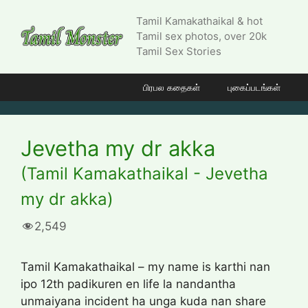
Skip
Tamil Kamakathaikal & hot
to
Tamil sex photos, over 20k
content
Tamil Sex Stories
பிரபல கதைகள்
புகைப்படங்கள்
Jevetha my dr akka
(Tamil Kamakathaikal - Jevetha
my dr akka)
2,549
Tamil Kamakathaikal – my name is karthi nan
ipo 12th padikuren en life la nandantha
unmaiyana incident ha unga kuda nan share