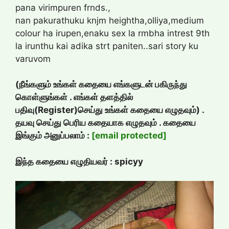
pana virimpuren frnds.,
nan pakurathuku knjm heightha,olliya,medium
colour ha irupen,enaku sex la rmbha intrest 9th
la irunthu kai adika strt paniten..sari story ku
varuvom
(நீங்களும் உங்கள் கதையை எங்களுடன் பகிருந்து
கொள்ளுங்கள் . எங்கள் தளத்தில்
பதிவு(Register)செய்து உங்கள் கதையை எழுதவும்) .
தயவு செய்து பெரிய கதையாக எழுதவும் . கதையை
இங்கும் அனுப்பலாம் :
[email protected]
இந்த கதையை எழுதியவர் : spicyy