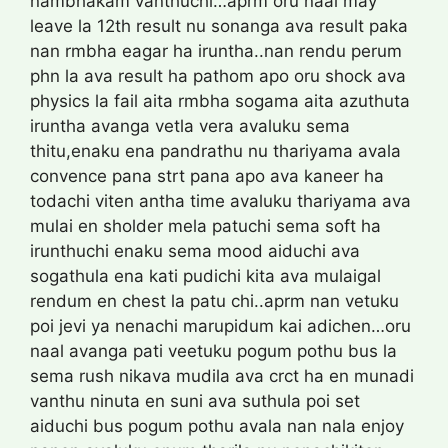
nambhakam vanthuchi…aprm oru naal may
leave la 12th result nu sonanga ava result paka
nan rmbha eagar ha iruntha..nan rendu perum
phn la ava result ha pathom apo oru shock ava
physics la fail aita rmbha sogama aita azuthuta
iruntha avanga vetla vera avaluku sema
thitu,enaku ena pandrathu nu thariyama avala
convence pana strt pana apo ava kaneer ha
todachi viten antha time avaluku thariyama ava
mulai en sholder mela patuchi sema soft ha
irunthuchi enaku sema mood aiduchi ava
sogathula ena kati pudichi kita ava mulaigal
rendum en chest la patu chi..aprm nan vetuku
poi jevi ya nenachi marupidum kai adichen…oru
naal avanga pati veetuku pogum pothu bus la
sema rush nikava mudila ava crct ha en munadi
vanthu ninuta en suni ava suthula poi set
aiduchi bus pogum pothu avala nan nala enjoy