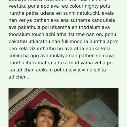
veetuku pona apo ava red colour nighty potu
iruntha patha udana en sunni natukuchi..avala
nan veriya pathen ava ena suthama kandukala
ava pakathula poi utkantha en thodaium ava
thodaium touch achi atha 1st tme nan oru ponu
pakathu utkarathu nan full mood la iruntha aprm
pen kela vizunthathu nu ava atha eduka kela
kunincha apo ava mulaiya nan pathen semaya
irunthuchi kamatha adaka mudiyama vetla poi
kai adichan adikum pothu jevi jevi nu solita
adichen..