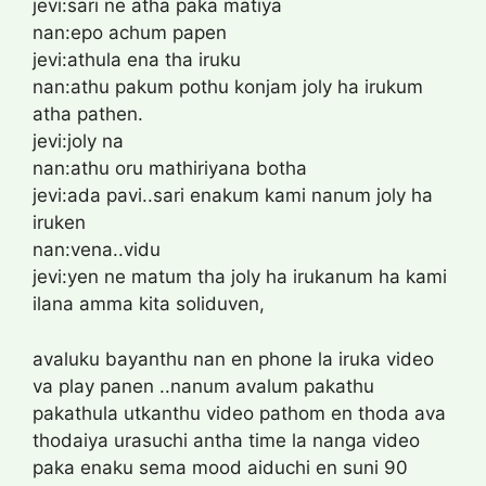
jevi:sari ne atha paka matiya
nan:epo achum papen
jevi:athula ena tha iruku
nan:athu pakum pothu konjam joly ha irukum
atha pathen.
jevi:joly na
nan:athu oru mathiriyana botha
jevi:ada pavi..sari enakum kami nanum joly ha
iruken
nan:vena..vidu
jevi:yen ne matum tha joly ha irukanum ha kami
ilana amma kita soliduven,
avaluku bayanthu nan en phone la iruka video
va play panen ..nanum avalum pakathu
pakathula utkanthu video pathom en thoda ava
thodaiya urasuchi antha time la nanga video
paka enaku sema mood aiduchi en suni 90