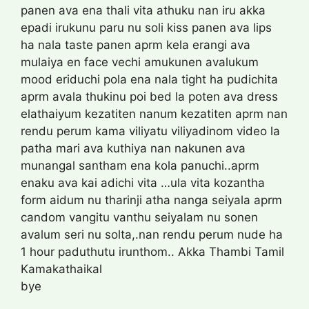
panen ava ena thali vita athuku nan iru akka
epadi irukunu paru nu soli kiss panen ava lips
ha nala taste panen aprm kela erangi ava
mulaiya en face vechi amukunen avalukum
mood eriduchi pola ena nala tight ha pudichita
aprm avala thukinu poi bed la poten ava dress
elathaiyum kezatiten nanum kezatiten aprm nan
rendu perum kama viliyatu viliyadinom video la
patha mari ava kuthiya nan nakunen ava
munangal santham ena kola panuchi..aprm
enaku ava kai adichi vita …ula vita kozantha
form aidum nu tharinji atha nanga seiyala aprm
candom vangitu vanthu seiyalam nu sonen
avalum seri nu solta,.nan rendu perum nude ha
1 hour paduthutu irunthom.. Akka Thambi Tamil
Kamakathaikal
bye