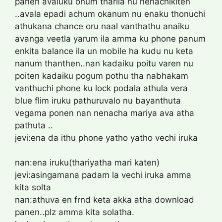
panen avaluku onum tharila nu nenachikiten
..avala epadi achum okanum nu enaku thonuchi
athukana chance oru naal vanthathu anaiku
avanga veetla yarum ila amma ku phone panum
enkita balance ila un mobile ha kudu nu keta
nanum thanthen..nan kadaiku poitu varen nu
poiten kadaiku pogum pothu tha nabhakam
vanthuchi phone ku lock podala athula vera
blue flim iruku pathuruvalo nu bayanthuta
vegama ponen nan nenacha mariya ava atha
pathuta ..
jevi:ena da ithu phone yatho yatho vechi iruka
nan:ena iruku(thariyatha mari katen)
jevi:asingamana padam la vechi iruka amma
kita solta
nan:athuva en frnd keta akka atha download
panen..plz amma kita solatha.