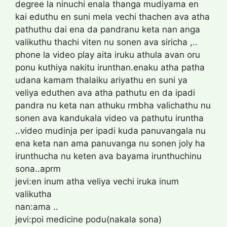
degree la ninuchi enala thanga mudiyama en
kai eduthu en suni mela vechi thachen ava atha
pathuthu dai ena da pandranu keta nan anga
valikuthu thachi viten nu sonen ava siricha ,..
phone la video play aita iruku athula avan oru
ponu kuthiya nakitu irunthan.enaku atha patha
udana kamam thalaiku ariyathu en suni ya
veliya eduthen ava atha pathutu en da ipadi
pandra nu keta nan athuku rmbha valichathu nu
sonen ava kandukala video va pathutu iruntha
..video mudinja per ipadi kuda panuvangala nu
ena keta nan ama panuvanga nu sonen joly ha
irunthucha nu keten ava bayama irunthuchinu
sona..aprm
jevi:en inum atha veliya vechi iruka inum
valikutha
nan:ama ..
jevi:poi medicine podu(nakala sona)