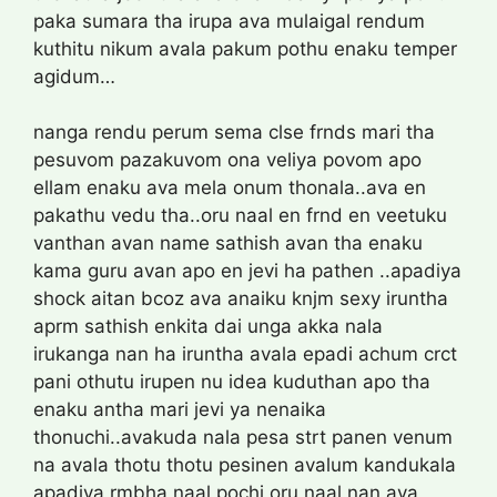
paka sumara tha irupa ava mulaigal rendum
kuthitu nikum avala pakum pothu enaku temper
agidum…
nanga rendu perum sema clse frnds mari tha
pesuvom pazakuvom ona veliya povom apo
ellam enaku ava mela onum thonala..ava en
pakathu vedu tha..oru naal en frnd en veetuku
vanthan avan name sathish avan tha enaku
kama guru avan apo en jevi ha pathen ..apadiya
shock aitan bcoz ava anaiku knjm sexy iruntha
aprm sathish enkita dai unga akka nala
irukanga nan ha iruntha avala epadi achum crct
pani othutu irupen nu idea kuduthan apo tha
enaku antha mari jevi ya nenaika
thonuchi..avakuda nala pesa strt panen venum
na avala thotu thotu pesinen avalum kandukala
apadiya rmbha naal pochi oru naal nan ava