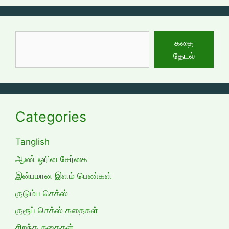
தேடுக
கதை
தேடல்
Categories
Tanglish
ஆண் ஓரின சேர்கை
இன்பமான இளம் பெண்கள்
குடும்ப செக்ஸ்
குரூப் செக்ஸ் கதைகள்
சிறந்த கதைகள்