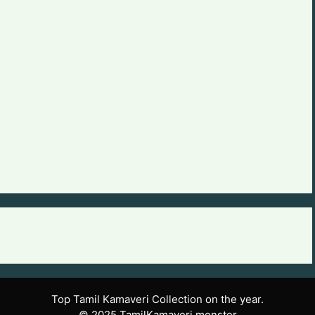
Top Tamil Kamaveri Collection on the year.
© 2025 TamilKamaveri.monster