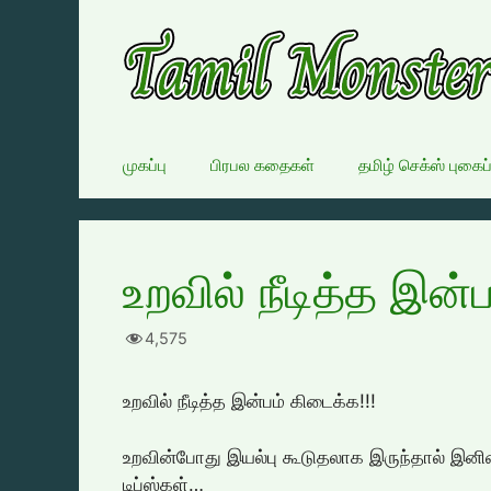
Skip
to
content
முகப்பு
பிரபல கதைகள்
தமிழ் செக்ஸ் புகைப
உறவில் நீடித்த இன்ப
4,575
உறவில் நீடித்த இன்பம் கிடைக்க‌!!!
உறவின்போது இயல்பு கூடுதலாக இருந்தால் இனிம
டிப்ஸ்கள்…