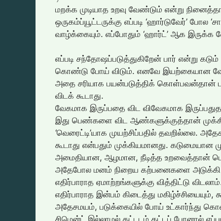
மறக்க முடியாத உறவு வேண்டும் என்று நினைத்தா
ஒருகம்ப்யூட்டருக்கு எப்படி ‘ஹார்டுவேர்’ போல
வாழ்க்கையும். எப்போதும் ‘ஹார்ட்’ ஆக இருக்க 
எப்படி சந்தோஷப்படுத்துகிறேன் பார் என்று கடும
கொண்டு போய் விடும். எனவே இயற்கையான வேகம
அதை சரியாக பயன்படுத்திக் கொள்பவன்தான் புத்
விடக் கூடாது.
வேகமாக இருப்பதை விட விவேகமாக இருப்பதுதா
இது பெண்களை விட ஆண்களுக்குத்தான் முக்
‘வெரைட்டி’யாக முயற்சிப்பதில் தவறில்லை. அதே
கூடாது என்பதும் முக்கியமானது. கடுமையான ம
அமைதியான, ஆழமான, நீடித்த உறவைத்தான் பெரு
அதேபோல மனம் நிறைய கற்பனைகளை அடுக்கி வை
எதிர்பாராத ஏமாற்றங்களுக்கு வித்திட்டு விடலாம்
எதிர்பாராத இன்பம் கிடைத்து மகிழ்ச்சியையும், கூ
அதேசமயம், படுக்கையில் போய் உட்கார்ந்து கொண
சிமென்ட் இல்லாமல் கட்டடம் கட்டப் போனால் எப்