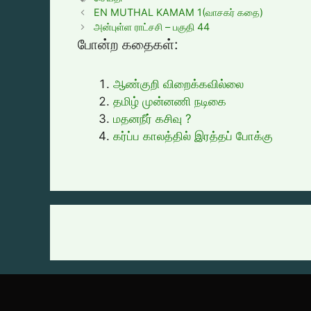
EN MUTHAL KAMAM 1(வாசகர் கதை)
அன்புள்ள ராட்சசி – பகுதி 44
போன்ற கதைகள்:
ஆண்குறி விறைக்கவில்லை
தமிழ் முன்னணி நடிகை
மதனநீர் கசிவு ?
கர்ப்ப காலத்தில் இரத்தப் போக்கு