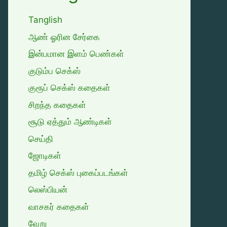
Tanglish
ஆண் ஓரின சேர்கை
இன்பமான இளம் பெண்கள்
குடும்ப செக்ஸ்
குரூப் செக்ஸ் கதைகள்
சிறந்த கதைகள்
சூடு ஏத்தும் ஆண்டிகள்
செய்தி
ஜோடிகள்
தமிழ் செக்ஸ் புகைப்படங்கள்
லெஸ்பியன்
வாசகர் கதைகள்
வேறு