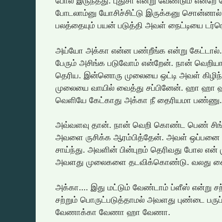
போல் இருந்தது. புதுசா என்று வேண்டும் என்றே
போடலாம்னு யோசிச்சிட்டு இருக்கனு சொன்னால்.
பலத்தையும் பயன் படுத்தி அவள் நைட்டியை டர்ரெ
அய்யோ அக்கா என்ன பண்றீங்க என்று கேட்டால்.
பேரும் அசிங்க படுவோம் என்றேன். நான் வெறிய
தெரிய. இன்னொரு முலையை ஒட்டி அவள் கிழிந்த 
முலையை வாயில் வைத்து சப்பினேன். ஹா ஹா ஹா
வெளியே கேட்காது அக்கா நீ தைரியமா பண்ணு.
அவ்வளவு தான். நான் வெறி கொண்ட பெண் சிங்க
அவளை ருசிக்க ஆரம்பித்தேன். அவள் ஒப்பனை க
சாய்ந்து. அவளின் பின்புறம் தெரிவது போல 
அவளது முலைகளை தடவிக்கொண்டு. வலது கை
அக்கா…. இது மட்டும் வேண்டாம் ப்ளீஸ் என்று
சற்றும் பொருட்படுத்தாமல் அவளது புண்டை பருப்
வேணாக்கா வேணா ஹா வேணா.