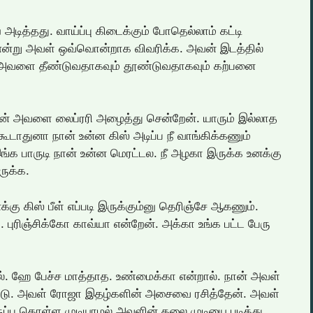
டித்தது. வாய்ப்பு கிடைக்கும் போதெல்லாம் கட்டி
து என்று அவள் ஒவ்வொன்றாக விவரிக்க. அவன் இடத்தில்
 அவளை தீண்டுவதாகவும் தூண்டுவதாகவும் கற்பனை
நான் அவளை லைப்ரரி அழைத்து சென்றேன். யாரும் இல்லாத
 கூடாதுனா நான் உன்ன கிஸ் அடிப்ப நீ வாங்கிக்கணும்
இங்க பாருடி நான் உன்ன மெரட்டல. நீ அழகா இருக்க உனக்கு
ருக்க.
்கு கிஸ் பீள் எப்படி இருக்கும்னு தெரிஞ்சே ஆகணும்.
. புரிஞ்சிக்கோ காவ்யா என்றேன். அக்கா உங்க பட்ட பேரு
ால். ஹே பேச்ச மாத்தாத. உண்மைக்கா என்றால். நான் அவள்
ட்டு. அவள் ரோஜா இதழ்களின் அசைவை ரசித்தேன். அவள்
இருப்பு கொள்ள முடியாமல் அவளின் தலை முடியை புடித்து