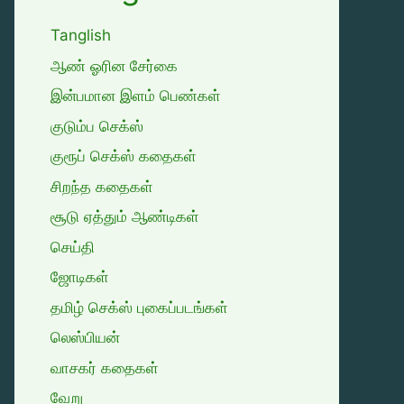
Tanglish
ஆண் ஓரின சேர்கை
இன்பமான இளம் பெண்கள்
குடும்ப செக்ஸ்
குரூப் செக்ஸ் கதைகள்
சிறந்த கதைகள்
சூடு ஏத்தும் ஆண்டிகள்
செய்தி
ஜோடிகள்
தமிழ் செக்ஸ் புகைப்படங்கள்
லெஸ்பியன்
வாசகர் கதைகள்
வேறு